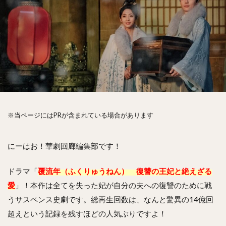
※当ページにはPRが含まれている場合があります
にーはお！華劇回廊編集部です！
ドラマ「
覆流年（ふくりゅうねん） 復讐の王妃と絶えざる
愛
」！本作は全てを失った妃が自分の夫への復讐のために戦
うサスペンス史劇です。総再生回数は、なんと驚異の14億回
超えという記録を残すほどの人気ぶりですよ！