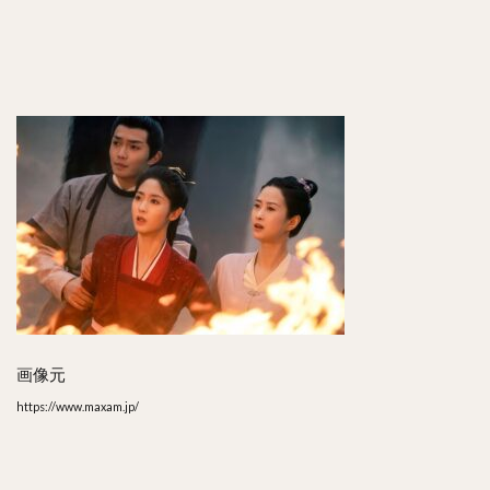
6
感想
は？
7
口コ
ミ評
判
は？
8
最終
回や
ネタ
バレ
は？
画像元
9
ま
https://www.maxam.jp/
と
め