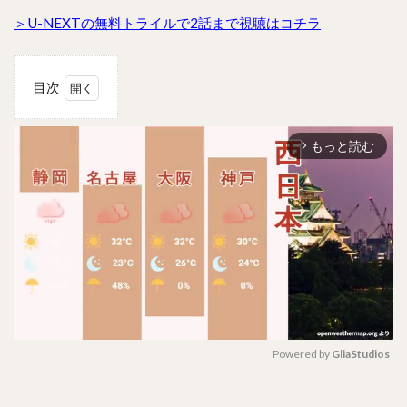
＞U-NEXTの無料トライルで2話まで視聴はコチラ
目次
1
覆流
もっと読む
年
arrow_forward_ios
（ふ
くり
ゅう
ね
ん）
復讐
の王
妃と
絶え
ざる
愛の
Powered by 
GliaStudios
あら
すじ
は？
M