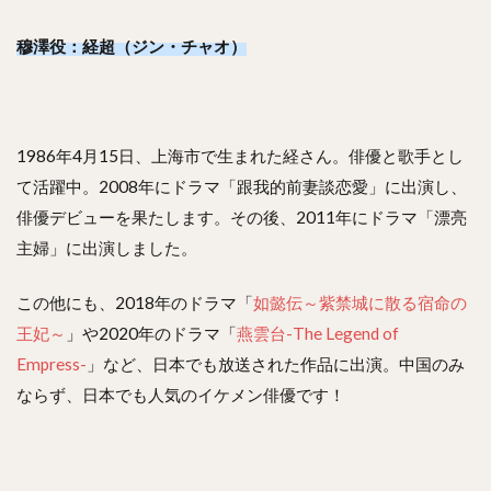
穆澤役：経超（ジン・チャオ）
1986年4月15日、上海市で生まれた経さん。俳優と歌手とし
て活躍中。2008年にドラマ「跟我的前妻談恋愛」に出演し、
俳優デビューを果たします。その後、2011年にドラマ「漂亮
主婦」に出演しました。
この他にも、2018年のドラマ「
如懿伝～紫禁城に散る宿命の
王妃～
」や2020年のドラマ「
燕雲台-The Legend of
Empress-
」など、日本でも放送された作品に出演。中国のみ
ならず、日本でも人気のイケメン俳優です！