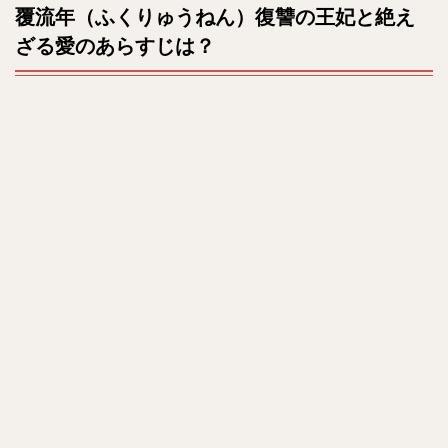
u
覆流年（ふくりゅうねん）復讐の王妃と絶え
2
t
原題
ざる愛のあらすじは？
e
は？
全何
話？
3
主題
歌や
エン
ディ
ング
曲
は？
4
キャ
スト
は？
5
相関
図
は？