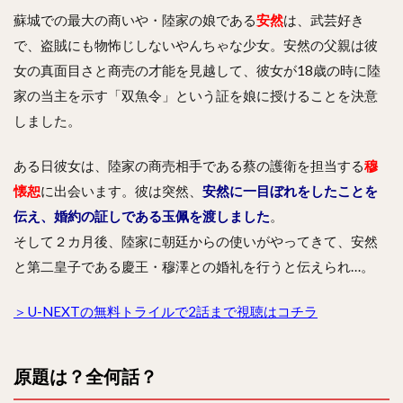
蘇城での最大の商いや・陸家の娘である
安然
は、武芸好き
で、盗賊にも物怖じしないやんちゃな少女。安然の父親は彼
女の真面目さと商売の才能を見越して、彼女が18歳の時に陸
家の当主を示す「双魚令」という証を娘に授けることを決意
しました。
ある日彼女は、陸家の商売相手である蔡の護衛を担当する
穆
懐恕
に出会います。彼は突然、
安然に一目ぼれをしたことを
伝え、婚約の証しである玉佩を渡しました
。
そして２カ月後、陸家に朝廷からの使いがやってきて、安然
と第二皇子である慶王・穆澤との婚礼を行うと伝えられ…。
＞U-NEXTの無料トライルで2話まで視聴はコチラ
原題は？全何話？