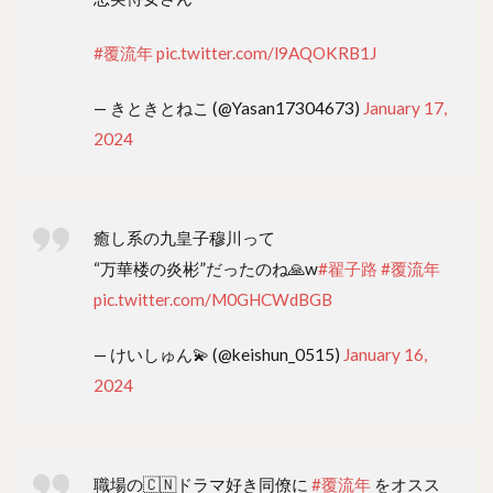
#覆流年
pic.twitter.com/l9AQOKRB1J
— きときとねこ (@Yasan17304673)
January 17,
2024
癒し系の九皇子穆川って
“万華楼の炎彬”だったのね🙏w
#翟子路
#覆流年
pic.twitter.com/M0GHCWdBGB
— けいしゅん💫 (@keishun_0515)
January 16,
2024
職場の🇨🇳ドラマ好き同僚に
#覆流年
をオスス