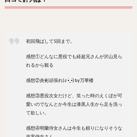
初回飛ばして5回まで。
感想①どんなに悪役でも経超兄さんが沢山見ら
れるから観る
感想②炎彬頑張れ(ง •̀_•́) by万華楼
感想③悪役次女だけど、笑った時のえくぼが可
愛いのでなんとか今生は漆黒人生から足を洗っ
て欲しい。
感想④明蘭侍女さんは今生も頼りになりそうな
忠実侍女さん