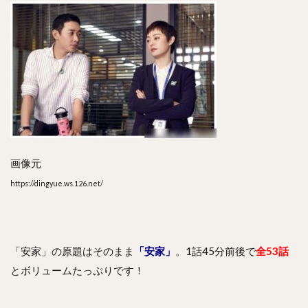
画像元
https://dingyue.ws.126.net/
「安家」の原題はそのまま
「安家」
。1話45分前後で
全53話
とボリュームたっぷりです！