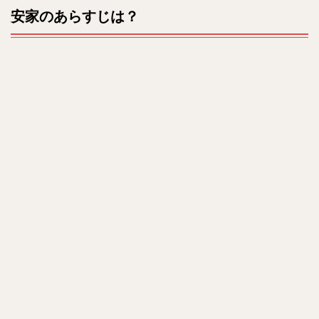
u
安家のあらすじは？
キャ
t
スト
e
は？
5
相関
図
は？
6
最終
回や
ネタ
バレ
は？
7
ま
と
め