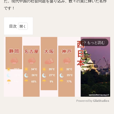
た。現代中国の社会問題を盛り込み、数々の賞に輝いた名作
です！
目次
1
安家
もっと読む
のあ
arrow_forward_ios
らす
じ
は？
2
感想
は？
3
原題
は？
全何
Powered by 
GliaStudios
話？
M
4