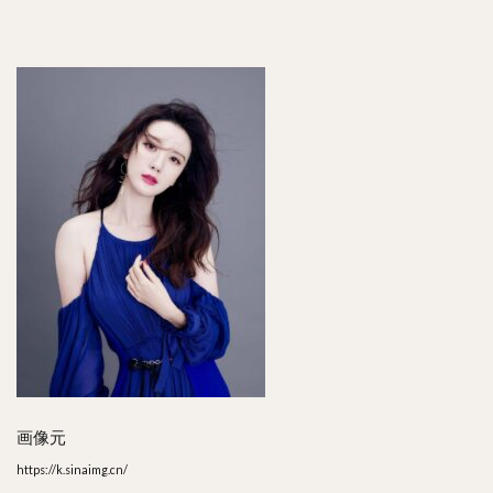
画像元
https://k.sinaimg.cn/