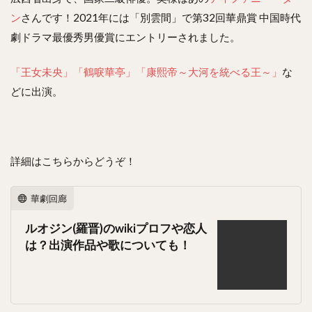
ン
さんです！2021年には「別雲間」で第32回華鼎賞 中国時代
劇ドラマ最優秀男優賞にエントリーされました。
「王女未央」
「鶴唳華亭」
「康熙帝～大河を統べる王～」
な
どに出演。
詳細はこちらからどうぞ！
華劇回廊
ルオジン(羅晋)のwikiプロフや恋人
は？出演作品や歌についても！