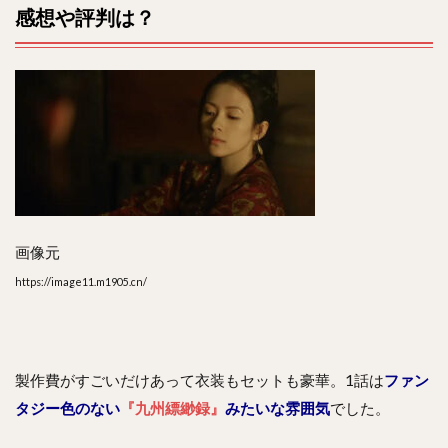
感想や評判は？
画像元
https://image11.m1905.cn/
製作費がすごいだけあって衣装もセットも豪華。1話は
ファン
タジー色のない
『九州縹緲録』
みたいな雰囲気
でした。