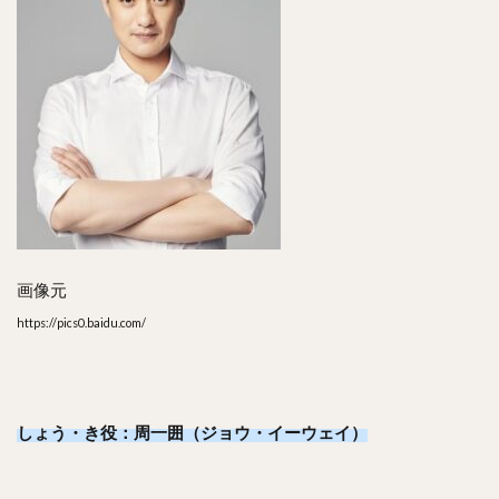
画像元
https://pics0.baidu.com/
しょう・き役：周一囲（ジョウ・イーウェイ）