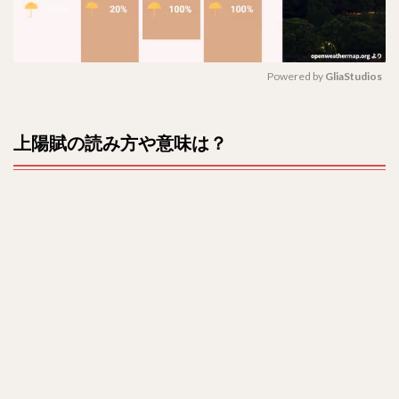
賦～
運命
の王
妃～
のあ
Powered by 
GliaStudios
らす
じ
M
は？
u
上陽賦の読み方や意味は？
t
3
e
原題
は？
全何
話？
4
キャ
スト
(出
演
者)
は？
5