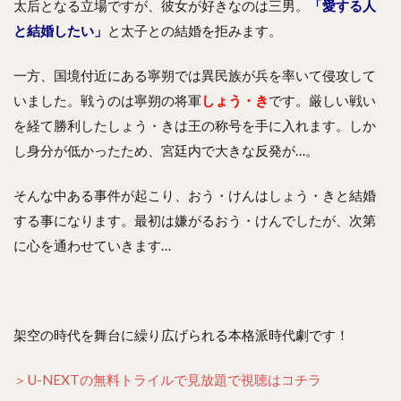
太后となる立場ですが、彼女が好きなのは三男。
「愛する人
と結婚したい」
と太子との結婚を拒みます。
一方、国境付近にある寧朔では異民族が兵を率いて侵攻して
いました。戦うのは寧朔の将軍
しょう・き
です。厳しい戦い
を経て勝利したしょう・きは王の称号を手に入れます。しか
し身分が低かったため、宮廷内で大きな反発が…。
そんな中ある事件が起こり、おう・けんはしょう・きと結婚
する事になります。最初は嫌がるおう・けんでしたが、次第
に心を通わせていきます…
架空の時代を舞台に繰り広げられる本格派時代劇です！
＞U-NEXTの無料トライルで見放題で視聴はコチラ