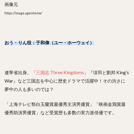
画像元
https://image.agentm.tw/
おう・りん役：于和偉（ユー・ホーウェイ）
遼寧省出身。
『三国志 Three Kingdoms』
『項羽と劉邦 King’s
War』など三国志を中心に歴史ドラマで活躍中！その渋さに
夢中の人も多いのでは？
「上海テレビ祭白玉蘭賞最優秀主演男優賞」「映画金鶏賞最
優秀助演男優賞」など受賞歴も多数の実力派俳優です。