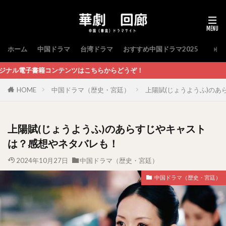
ホーム
中国ドラマ
台湾ドラマ
おすすめ中国ドラマ2025
はこちらからどうぞ！
HOME
中国ドラマ（歴史・宮廷）
上陽賦(じょうようふ)の
上陽賦(じょうようふ)のあらすじやキャスト
は？感想やネタバレも！
2024年10月27日
中国ドラマ（歴史・宮廷）
中国ドラマ（歴史・宮廷）