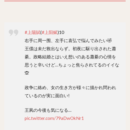
#上陽賦
(
#上阳赋
)10
右手に周一围、左手に袁弘で悩んでみたい🤣
王儇は未だ救出ならず。初夜に駆り出された蕭
綦。政略結婚とはいえ想いのある蕭綦の心情を
思うと辛いけど…ちょっと焦らされてるのイイな
🙊
政争に絡め、女の生き方が様々に描かれ問われ
ているのが実に面白い!
王夙の今後も気になる…
pic.twitter.com/79aDwOkNr1