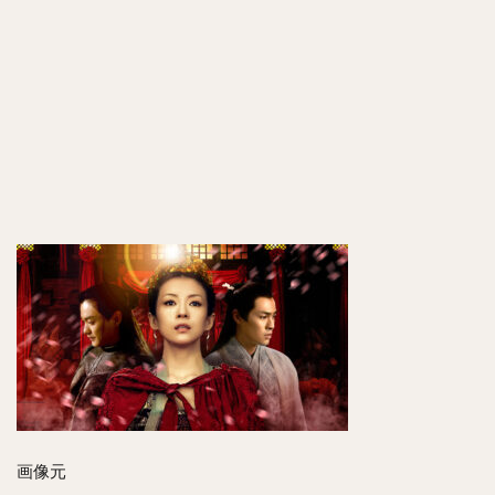
主題
歌や
エン
ディ
ング
曲
は？
6
相関図
は？！
7
感想
や評
判
は？
8
口コ
ミ
も！
画像元
9