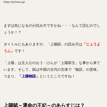
https://prtimes.jp/
最終回
ネタバ
レ
は？！
結末が
まずは気になるのが読み方ですかね・・・なんて読むのでし
気にな
る！
ょうか！？
10
まと
タイトルにもありますが、「上陽賦」の読み方は
「じょうよ
め
うふ」
です！
「上陽」は主人公のおう・けんが「上陽群主」な事から来て
います。そして、賦は中国の古代の文体で「物語」の意味。
つまり、
「上陽物語」
というところですね！
上陽賦～運命の王妃～のあらすじは？