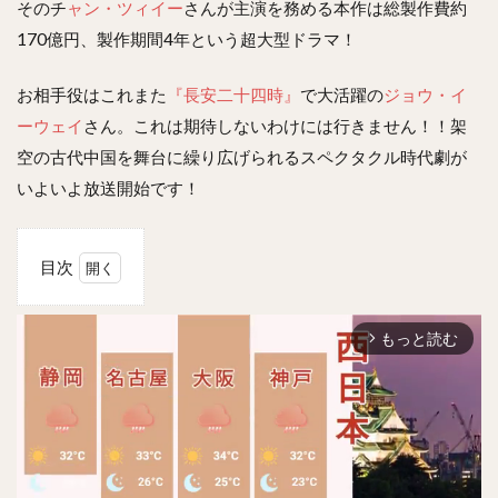
そのチ
ャン・ツィイー
さんが主演を務める本作は総製作費約
170億円、製作期間4年という超大型ドラマ！
お相手役はこれまた
『長安二十四時』
で大活躍の
ジョウ・イ
ーウェイ
さん。これは期待しないわけには行きません！！架
空の古代中国を舞台に繰り広げられるスペクタクル時代劇が
いよいよ放送開始です！
目次
1
上陽
もっと読む
賦の
arrow_forward_ios
読み
方や
意味
は？
2
上陽