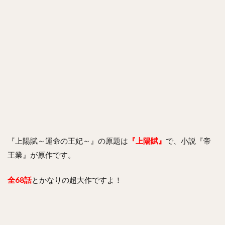
『上陽賦～運命の王妃～』の原題は
『上陽賦』
で、⼩説『帝
王業』が原作です。
全68話
とかなりの超大作ですよ！