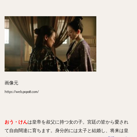
画像元
https://web.popo8.com/
おう・けん
は皇帝を叔父に持つ女の子。宮廷の皆から愛され
て自由闊達に育ちます。身分的には太子と結婚し、将来は皇