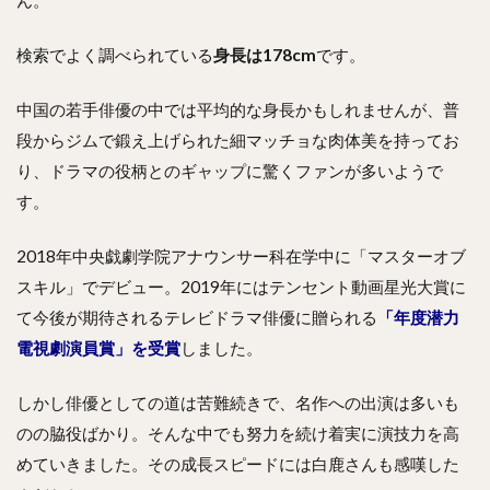
検索でよく調べられている
身長は178cm
です。
中国の若手俳優の中では平均的な身長かもしれませんが、普
段からジムで鍛え上げられた細マッチョな肉体美を持ってお
り、ドラマの役柄とのギャップに驚くファンが多いようで
す。
2018年中央戯劇学院アナウンサー科在学中に「マスターオブ
スキル」でデビュー。2019年にはテンセント動画星光大賞に
て今後が期待されるテレビドラマ俳優に贈られる
「年度潜力
電視劇演員賞」を受賞
しました。
しかし俳優としての道は苦難続きで、名作への出演は多いも
のの脇役ばかり。そんな中でも努力を続け着実に演技力を高
めていきました。その成長スピードには白鹿さんも感嘆した