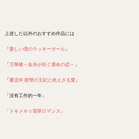
上述した以外のおすすめ作品には
「
愛しい僕のラッキーガール
」
「
万華楼～金糸が紡ぐ運命の恋～
」
「
覆流年 復讐の王妃と絶えざる愛
」
「没有工作的一年」
「トキメキ☆翡翠ロマンス」