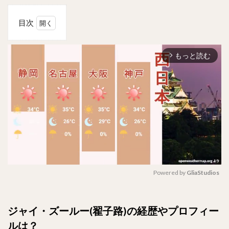
目次
1
ジャ
もっと読む
イ・
arrow_forward_ios
ズー
ルー
(翟
子
路)
の経
歴や
プロ
フィ
ール
は？
Powered by 
GliaStudios
2
どん
M
な性
u
ジャイ・ズールー(翟子路)の経歴やプロフィー
格？
t
ルは？
e
3