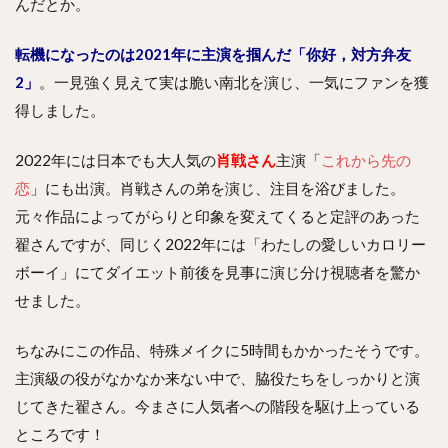
んだとか。
転機になったのは2021年に主演を掴んだ「你好，対方弁友
2」
。一見強く見えて実は脆い南北を演じ、一気にファンを獲
得しました。
2022年には日本でも大人気の
肖戦さん
主演「
これから先の
恋
」にも出演。肖戦さんの弟を演じ、注目を浴びました。
元々作品によってがらりと印象を変えてくると定評のあった
翟さんですが、同じく2022年には「わたしの愛しいカロリー
ボーイ」にてダイエット前後を見事に演じ分け視聴者を驚か
せました。
ちなみにこの作品、特殊メイクに5時間もかかったそうです。
主演級の役がなかなか来ない中で、脇役たちをしっかりと演
じてきた翟さん。今まさに人気者への階段を駆け上っている
ところです！