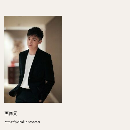
読
む
べ
き
記
事
画像元
https://pic.baike.soso.com