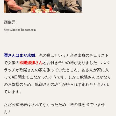
画像元
https://pic.baike.soso.com
翟さんはまだ未婚
。恋の噂はというと台湾出身のチェリスト
で女優の
欧陽娜娜さん
とお付き合いの噂がありました。パパ
ラッチが欧陽さんの家を張っていたところ、翟さんが家に入
って4日間出てこなかったそうです。しかし欧陽さんはかなり
のお嬢様のため、親御さんの許可が得られず別れたと言われ
ています。
ただ公式発表はされてなかったため、噂の域を出ていませ
ん！