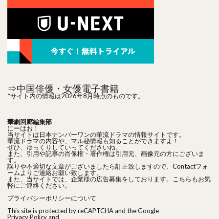
⇒中国俳優・女優電子書籍
*サイト内の情報は2026年8月時点のものです。
華劇回廊編集部
にーはお！
当サイトは日本ナンバーワンの華流ドラマの情報サイトです。
華流ドラマの内容や、マル秘情報も知ることができますよ！
ぜひ、ゆっくりしていってくださいね。
また、引用や記事の肖像権・著作権は引用元、画像元の方にございま
す。
誤りや不適切な文章がございましたら訂正致しますので、Contactフォ
ームよりご連絡お願い致します。
また、当サイトでは、企業様の広告募集をしております。こちらもお気
軽にご連絡ください。
プライバシーポリシーについて
This site is protected by reCAPTCHA and the Google
Privacy Policy
and