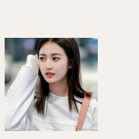
ッ
ク！
5
ま
と
め