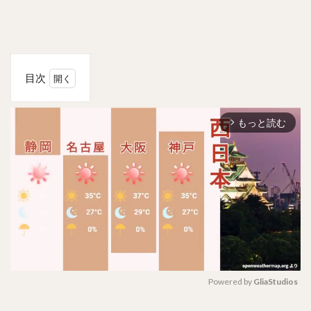
目次
1
チェ
もっと読む
ン・
arrow_forward_ios
ユー
チー
(陳
鈺
琪)
の経
歴や
プロ
フィ
ール
は？
Powered by 
GliaStudios
身長
も
M