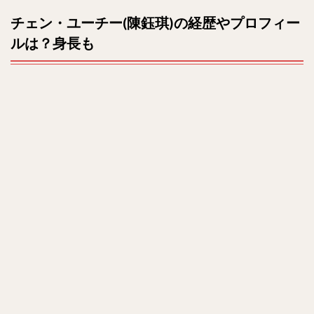
2
u
チェン・ユーチー(陳鈺琪)の経歴やプロフィー
ドラ
t
マ出
ルは？身長も
e
演作
品
は？
3
熱愛
彼氏
を調
査！
結婚
情報
は？
4
イン
スタ
でか
わい
い画
像を
チェ