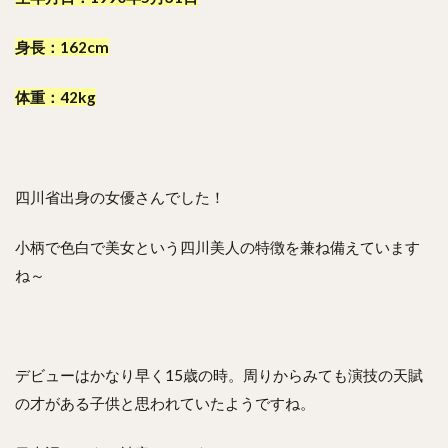
でチ
ェッ
ク！
身長：162cm
9
体重：42kg
ま
と
め
四川省出身の女優さんでした！
小柄で色白で美女という四川美人の特徴を兼ね備えています
ね～
デビューはかなり早く15歳の時。周りからみても演技の天賦
の才がある子供と思われていたようですね。