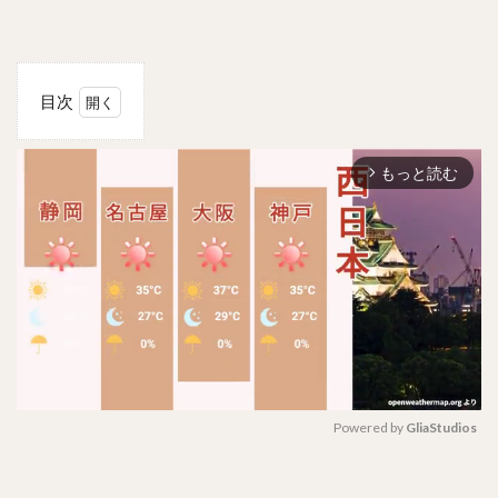
目次
1
中国女
もっと読む
優タ
arrow_forward_ios
ン・ソ
ンユン
(譚松
韻)の
経歴や
プロフ
ィール
は？！
身長
も！
2
Powered by 
GliaStudios
タ
ン
M
ユ
u