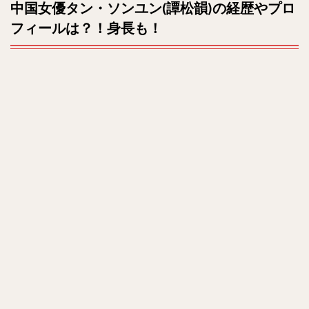
中国女優タン・ソンユン(譚松韻)の経歴やプロ
ン
t
ソ
フィールは？！身長も！
e
ン
の
母
親
に
つ
い
て
3
最新
ドラ
マ出
演情
報
は？
4
彼氏
につ
い
て！