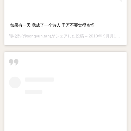
如果有一天 我成了一个诗人 千万不要觉得奇怪
谭松韵
(@songyun.tan)がシェアした投稿 –
2019年 9月月14日午前10時15分PDT