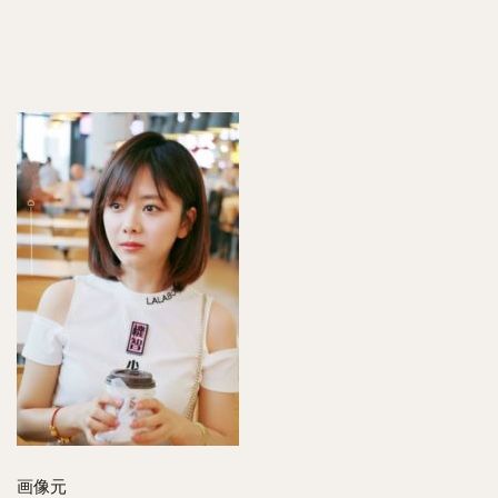
結婚
や離
婚
は？
5
タン
ソン
ユン
とシ
ュー
カイ
の共
演エ
ピソ
ード
は？
6
タン
ソン
ユン
とア
画像元