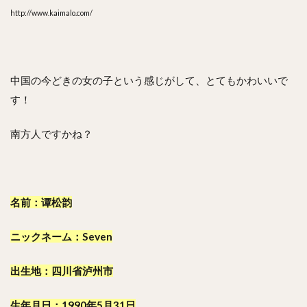
レン
レン
http://www.kaimalo.com/
の関
係
は？
7
中国の今どきの女の子という感じがして、とてもかわいいで
タン
す！
ソン
ユン
の整
南方人ですかね？
形疑
惑に
つい
て！
名前：谭松韵
8
美人
でか
ニックネーム：Seven
わい
い画
出生地：四川省泸州市
像を
イン
スタ
生年月日：1990年5月31日