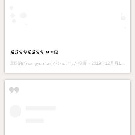
反反复复反反复复 💔👊🏻
谭松韵
(@songyun.tan)がシェアした投稿 –
2019年12月月10日午前6時34分PST