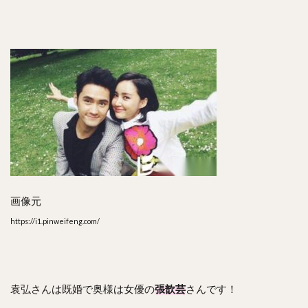
画像元
https://i1.pinweifeng.com/
袁弘さんは既婚で奥様は女優の
張歆芸
さんです！