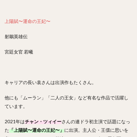
上陽賦〜運命の王妃〜
射鵰英雄伝
宮廷女官 若曦
キャリアの長い袁さんは出演作もたくさん。
他にも「ムーラン」「二人の王女」など有名な作品で活躍し
ています。
2021年は
チャン・ツィイー
さんの連ドラ初主演で話題になっ
た
「上陽賦〜運命の王妃〜」
に出演。主人公・王儇に思いを