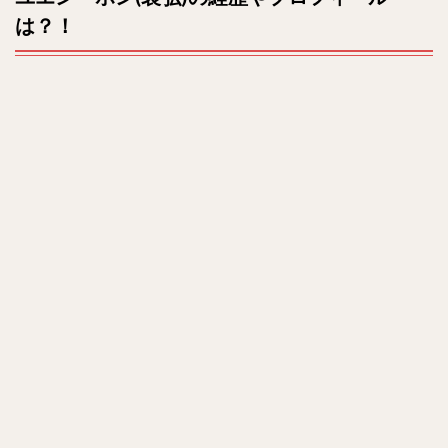
t
は？
は？！
e
4
結婚
や妻
は？
5
ま
と
め