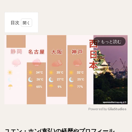
目次
1
ユエ
もっと読む
ン・ホ
arrow_forward_ios
ン(袁
弘)の
経歴や
プロフ
ィール
は？！
2
どんな
性
格！？
Powered by 
GliaStudios
3
ドラ
M
マ出
u
ユエン・ホン(袁弘)の経歴やプロフィール
演作