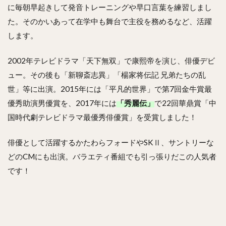
に毎朝早起きして発音トレーニングや早口言葉を練習しまし
た。そのかいあって在学中も舞台で主役を務めるなど、活躍
します。
2002年テレビドラマ「天下無双」で康熙帝を演じ、俳優デビ
ュー。その後も「新聊斎志異」「楊家将伝記 兄弟たちの乱
世」等に出演。2015年には「平凡的世界」で第7回金牛賞最
優秀助演男優賞を、2017年には
「秀麗伝」
で22回華鼎賞「中
国時代劇テレビドラマ最優秀俳優賞」を受賞しました！
俳優として活躍するかたわらフォードやSKⅡ、サントリーな
どのCMにも出演。バラエティ番組でも引っ張りだこの人気者
です！