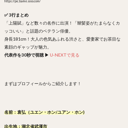
https://pic.baike.soso.com/
✅ 3行まとめ
「上陽賦」など数々の名作に出演！「辮髪姿がたまらなくカ
ッコいい」と話題のベテラン俳優。
身長181cm！大人の色気あふれる渋さと、愛妻家でお茶目な
素顔のギャップが魅力。
代表作を30秒で視聴 ▶︎
U-NEXTで見る
まずはプロフィールからご紹介します！
名前：袁弘（ユエン・ホン/ユアン・ホン)
出生地：湖北省武漢市