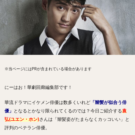
※当ページにはPRが含まれている場合があります
にーはお！華劇回廊編集部です！
華流ドラマにイケメン俳優は数多くいれど
「辮髪が似合う俳
優」
となるとかなり限られてくるのでは？今日ご紹介する
袁
弘(ユエン・ホン)
さんは「辮髪姿がたまらなくカッコいい」と
評判のベテラン俳優。