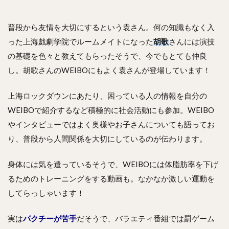
普段から友情を大切にするという袁さん。何の知識もなく入
った上海戯劇学院でルームメイトになった
胡歌
さんには演技
の基礎を色々と教えてもらったそうで、今でもとても仲良
し。胡歌さんのWEIBOにもよく袁さんが登場しています！
上海ロックダウンにあたり、困っている人の情報を自分の
WEIBOで紹介するなど積極的に社会活動にも参加。WEIBO
やインタビューではよく奥様やお子さんについても語ってお
り、普段から人間関係を大切にしているのが伝わります。
身体には気を遣っているそうで、WEIBOには体脂肪率を下げ
るためのトレーニングをする動画も。なかなか激しい運動を
してらっしゃいます！
実は
パクチーが苦手
だそうで、バラエティ番組では罰ゲーム