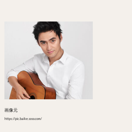
画像元
https://pic.baike.soso.com/