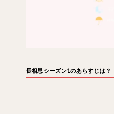
全何
話？
3
キャ
スト
は？
4
相関
図
は？
長相思 シーズン1のあらすじは？
5
感想
は？
6
最終
回や
ネタ
バレ