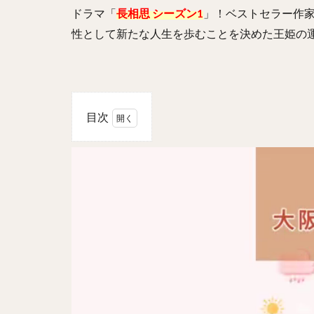
ドラマ「
長相思 シーズン1
」！ベストセラー作
性として新たな人生を歩むことを決めた王姫の
目次
1
長相
思
シー
ズン
1の
あら
すじ
は？
2
原題
は？