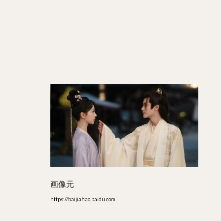
は？
7
ま
と
め
画像元
https://baijiahao.baidu.com