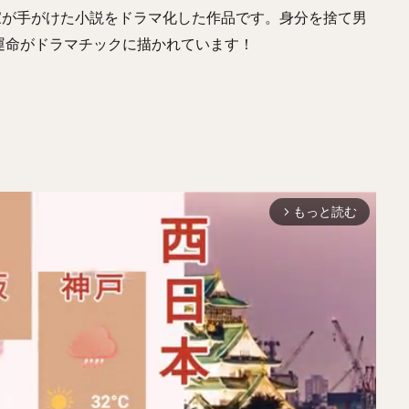
家が手がけた小説をドラマ化した作品です。身分を捨て男
運命がドラマチックに描かれています！
もっと読む
arrow_forward_ios