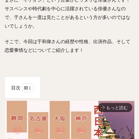
サスペンスや時代劇を中心に活躍されている俳優さんなの
で、于さんを一度は見たことがあるという方が多いのではな
いでしょうか。
そこで、今回は于和偉さんの経歴や性格、出演作品、そして
恋愛事情などについてご紹介します！
目次
1
ユ
もっと読む
ー・
arrow_forward_ios
ホー
ウェ
イ
(于
和