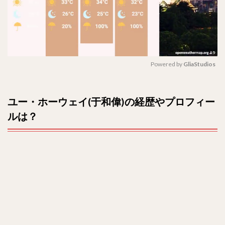
偉)
の経
歴や
プロ
フィ
ール
Powered by 
GliaStudios
は？
2
M
どん
u
ユー・ホーウェイ(于和偉)の経歴やプロフィー
な性
t
格？
ルは？
e
3
おす
すめ
ドラ
マ出
演作
品
は？
4
彼女