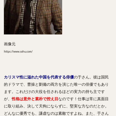
画像元
https://www.sohu.com/
カリスマ性に溢れた中国を代表する俳優
の于さん。彼は国民
的ドラマで、曹操と劉備の両方を演じた唯一の俳優でもあり
ます。これだけの大役を任されるほどの実力の持ち主です
が、
性格は意外と素朴で控え目
なのです！仕事は常に真面目
に取り組み、決して天狗にならずに、堅実な方なのだとか。
どんなに優秀でも、謙虚なのは素敵ですよね。また、于さん