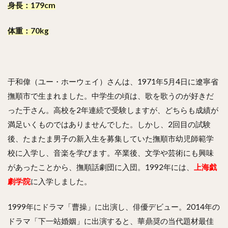
身長：179cm
体重：70kg
于和偉（ユー・ホーウェイ）さんは、1971年5月4日に遼寧省
撫順市で生まれました。中学生の頃は、歌を歌うのが好きだ
った于さん。高校を2年連続で受験しますが、どちらも成績が
満足いくものではありませんでした。しかし、2回目の試験
後、たまたま男子の新入生を募集していた撫順市幼児師範学
校に入学し、音楽を学びます。卒業後、文学や芸術にも興味
があったことから、撫順話劇団に入団。1992年には、
上海戯
劇学院
に入学しました。
1999年にドラマ「曹操」に出演し、俳優デビュー。2014年の
ドラマ「下一站婚姻」に出演すると、華鼎奨の当代題材最佳