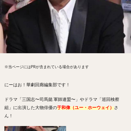
※当ページにはPRが含まれている場合があります
にーはお！華劇回廊編集部です！
ドラマ「三国志〜司馬懿 軍師連盟〜」やドラマ「巡回検察
組」に出演した大物俳優の
于和偉（ユー・ホーウェイ）
さ
ん！