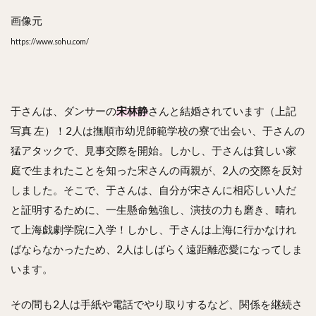
画像元
https://www.sohu.com/
于さんは、ダンサーの
宋林静
さんと結婚されています（上記
写真 左）！2人は撫順市幼児師範学校の寮で出会い、于さんの
猛アタックで、見事交際を開始。しかし、于さんは貧しい家
庭で生まれたことを知った宋さんの両親が、2人の交際を反対
しました。そこで、于さんは、自分が宋さんに相応しい人だ
と証明するために、一生懸命勉強し、演技の力も磨き、晴れ
て上海戯劇学院に入学！しかし、于さんは上海に行かなけれ
ばならなかったため、2人はしばらく遠距離恋愛になってしま
います。
その間も2人は手紙や電話でやり取りするなど、関係を継続さ