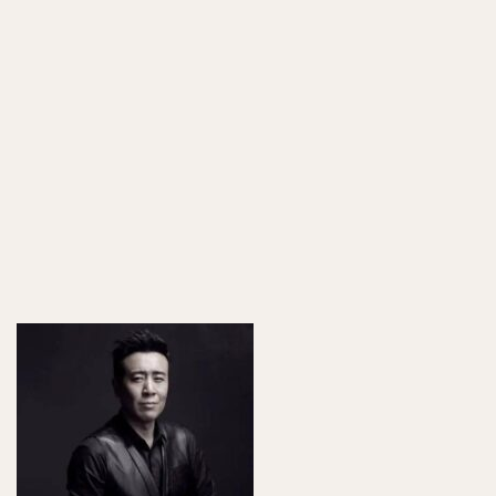
や結
婚
は？
5
ま
と
め