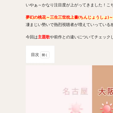
いやぁ～かなり注目度が上がってきました！こ
夢幻の桃花～三生三世枕上書(ちんじょうしょ)～
凄まじい勢いで熱烈視聴者が増えていっている
今回は
主題歌
や前作との違いについてチェック
目次
1
夢幻
の桃
花～
三生
三世
枕上
書
(ち
んじ