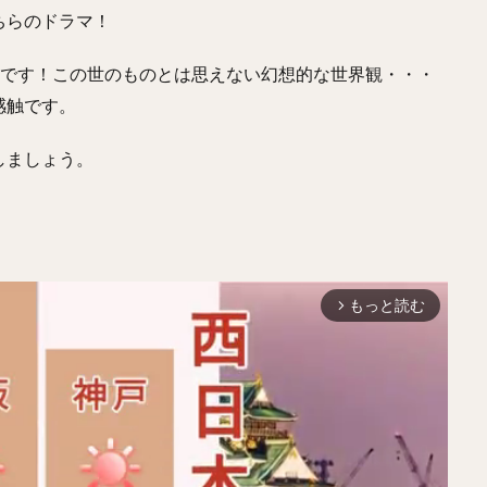
ちらのドラマ！
です！この世のものとは思えない幻想的な世界観・・・
感触です。
しましょう。
もっと読む
arrow_forward_ios