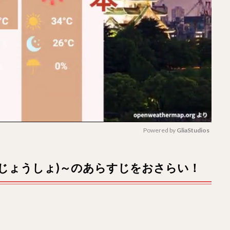
Powered by 
GliaStudios
M
んじょうしょ)～のあらすじをおさらい！
u
t
e