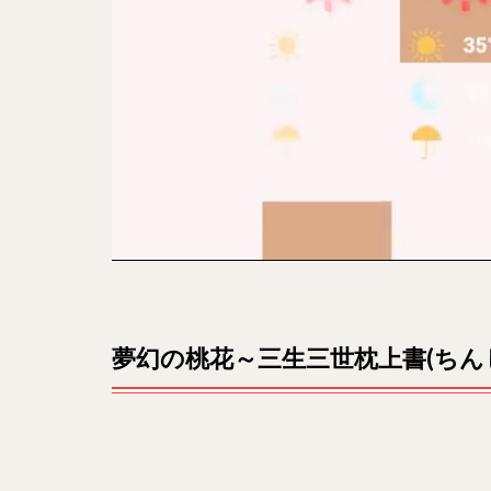
ょう
し
ょ)
～の
あら
すじ
をお
さら
い！
2
主題
歌
は？
3
エ
夢幻の桃花～三生三世枕上書(ち
ンディ
ング曲
は！？
4
ドラ