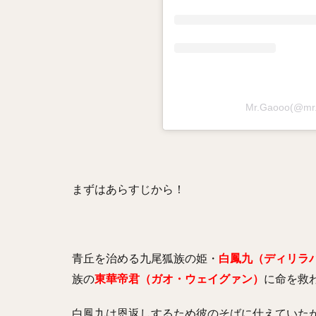
Mr.Gaooo(@
まずはあらすじから！
青丘を治める九尾狐族の姫・
白鳳九（ディリラ
族の
東華帝君（ガオ・ウェイグァン）
に命を救
白鳳九は恩返しするため彼のそばに仕えていた