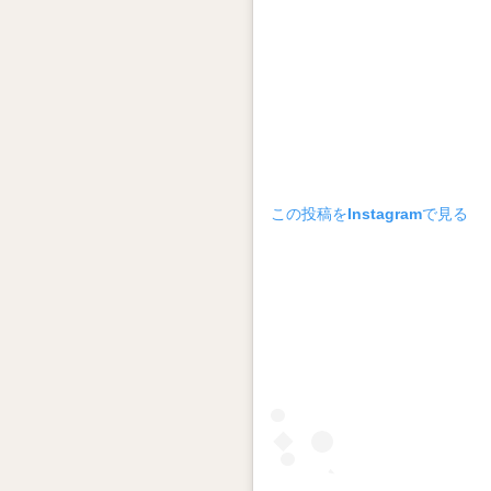
って
何
者？
4.2
現地
の評
価
は？
この投稿をInstagramで見る
「枕
上
書」
なら
では
の魅
力
5
ま
と
め