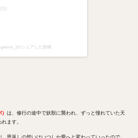
mr.gaooo_)がシェアした投稿
バ）
は、修行の途中で妖獣に襲われ、ずっと憧れていた天
われます。
が、恩返しの想いはいつしか愛へと変わっていったので