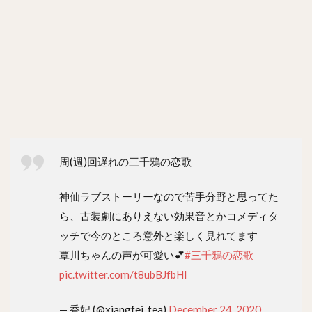
周(週)回遅れの三千鴉の恋歌
神仙ラブストーリーなので苦手分野と思ってた
ら、古装劇にありえない効果音とかコメディタ
ッチで今のところ意外と楽しく見れてます
覃川ちゃんの声が可愛い💕
#三千鴉の恋歌
pic.twitter.com/t8ubBJfbHl
— 香妃 (@xiangfei_tea)
December 24, 2020