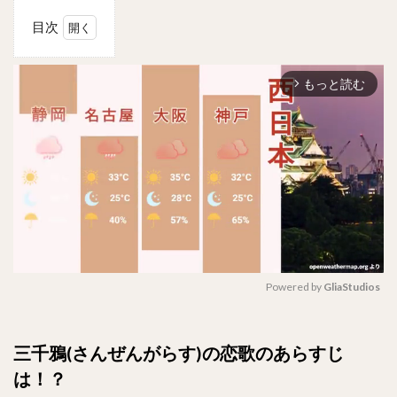
目次
1
三千鴉
もっと読む
(さん
arrow_forward_ios
ぜんが
らす)
の恋歌
のあら
すじ
は！？
2
キャ
スト
(出
演
Powered by 
GliaStudios
者)
は？
M
u
3
三千鴉(さんぜんがらす)の恋歌のあらすじ
t
相関図
は！？
e
は！？