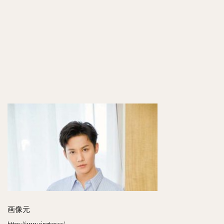
画像元
https://www.singtao.ca/