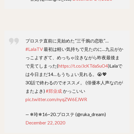
プロステ直前に見始めた”三千鴉の恋歌”…
#LalaTV
最初は軽い気持ちで見たのに…九云がか
っこよすぎて、めっちゃ泣きながら昨夜最後ま
で見てしまった(
https://t.co/JcKTdaSuO4
)Lalaで
は今日まだ14…もうちょい見れる。😭💖
30話で終わるのでオススメ。 (俳優本人声なのが
またよき)
#郑业成
かっこいい
pic.twitter.com/nyqZW6EJWR
— ❄玲❄16~20.プロステ (@ruka_dream)
December 22, 2020