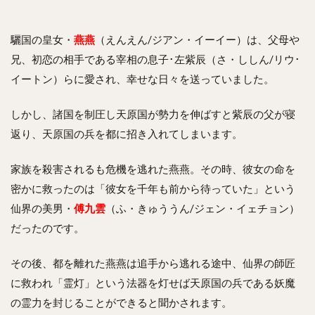
驪国の皇女・
燕燕
（えんえん/ジアン・イーイー）は、父母や
兄、初恋の相手である宰相の息子･左紫辰（さ・ししん/リウ･
イートン）らに愛され、幸せな日々を送っていました。
しかし、諸国を制圧し天原国が勢力を伸ばすと紫辰の父が寝
返り、天原国の兵を都に招き入れてしまいます。
家族を殺害されるも危機を逃れた燕燕。その時、彼女の命を
密かに救ったのは「彼女を千年も前から待っていた」という
仙界の美男・
傅九雲
（ふ・きゅううん/ジェン・イェチョン）
だったのです。
その後、都を離れた燕燕は追手から逃れる途中、仙界の師匠
に救われ「霊灯」という法器を灯せば天原国の兵である妖魔
の霊力を封じることができると聞かされます。