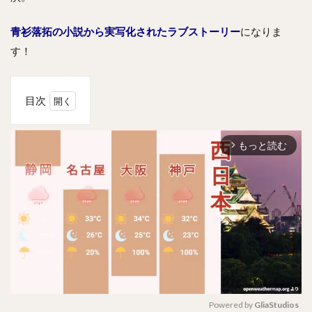
青衫落拓の小説から実写化されたラブストーリー
になりま
す！
目次
1
メモ
もっと読む
リー
arrow_forward_ios
ズ・
オ
ブ・
ラブ
～花
束を
あな
たに
～の
あら
すじ
Powered by 
GliaStudios
は？