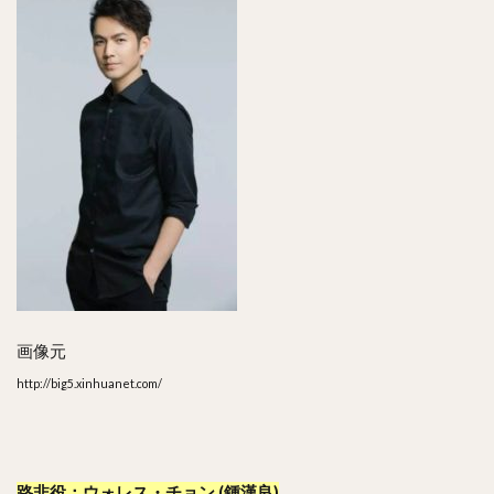
画像元
http://big5.xinhuanet.com/
路非役：ウォレス・チョン (鍾漢良)