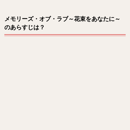
2
M
原題
u
メモリーズ・オブ・ラブ～花束をあなたに～
は？
t
のあらすじは？
e
3
出演
者や
キャ
スト
は？
4
最終
回ネ
タバ
レ
も！
5
ま
と
め