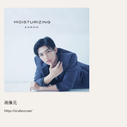
画像元
https://sirabee.com/