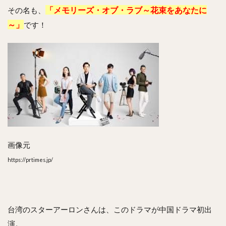
「
メモリーズ・オブ・ラブ～花束をあなたに
その名も、
～」
です！
画像元
https://prtimes.jp/
台湾のスターアーロンさんは、このドラマが中国ドラマ初出
演。