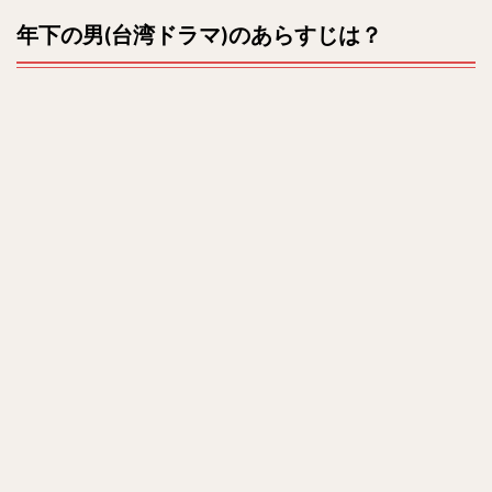
キャ
u
年下の男(台湾ドラマ)のあらすじは？
スト
t
は？
e
4
相関
図
は？
5
最終
回ネ
タバ
レ
は？
6
感想
は？
7
ま
と
め