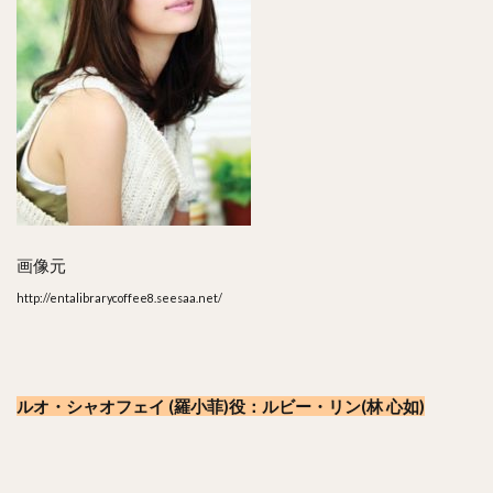
画像元
http://entalibrarycoffee8.seesaa.net/
ルオ・シャオフェイ (羅小菲)役：ルビー・リン(林 心如)