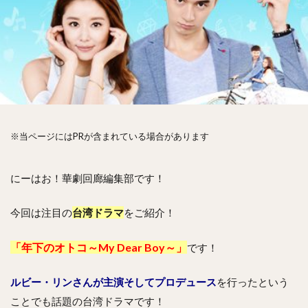
※当ページにはPRが含まれている場合があります
にーはお！華劇回廊編集部です！
今回は注目の
台湾ドラマ
をご紹介！
「年下のオトコ～My Dear Boy～」
です！
ルビー・リンさんが主演そしてプロデュース
を行ったという
ことでも話題の台湾ドラマです！