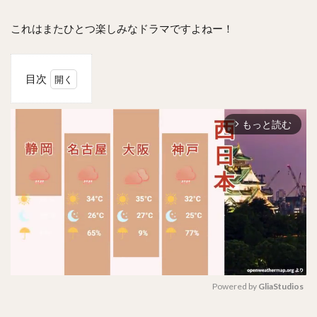
これはまたひとつ楽しみなドラマですよねー！
目次
1
年下
もっと読む
の男
arrow_forward_ios
(台
湾ド
ラ
マ)
のあ
らす
じ
は？
2
全何
話？
Powered by 
GliaStudios
3
M