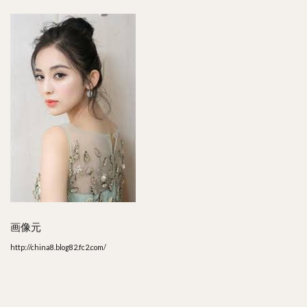
は？
6
ま
と
め
画像元
http://china8.blog82.fc2.com/