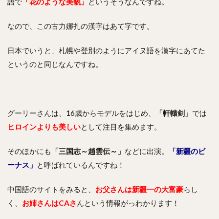
語で
「花のような美貌」
というそうなんですね。
なので、この古力娜扎の漢字はあて字です。
日本でいうと、札幌や登別のようにアイヌ語を漢字にあてた
というのと同じなんですね。
グーリーさんは、16歳からモデルをはじめ、
「軒轅剣」
では
ヒロインよりも美しい
として注目を集めます。
そのほかにも
「三国志～趙雲伝～」
などに出演。
「新疆のビ
ーナス」
と呼ばれているんですね！
中国語のサイトをみると、
お父さんは新疆一の大富豪
らし
く、
お姉さんはCAさ
んという情報がっわかります！