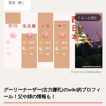
目次
1
グー
もっと読む
リー
arrow_forward_ios
ナー
ザー
(古
力娜
扎)
の
wiki
的プ
ロフ
ィー
ル！
Powered by 
GliaStudios
父や
姉の
情報
M
も！
u
グーリーナーザー(古力娜扎)のwiki的プロフィ
t
2
ール！父や姉の情報も！
e
ウイ
グル