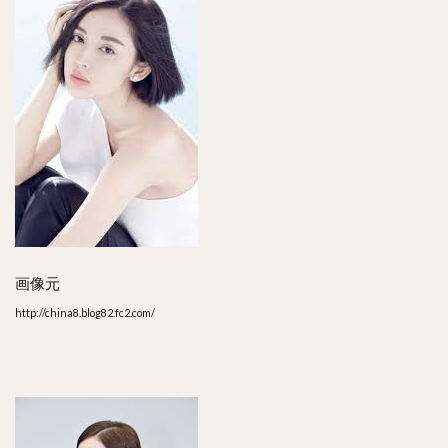
画像元
http://china8.blog82.fc2.com/