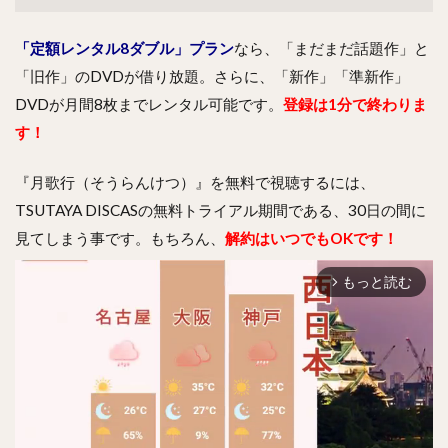
「定額レンタル8ダブル」プラン
なら、「まだまだ話題作」と
「旧作」のDVDが借り放題。さらに、「新作」「準新作」
DVDが月間8枚までレンタル可能です。
登録は1分で終わりま
す！
『月歌行（そうらんけつ）』を無料で視聴するには、
TSUTAYA DISCASの無料トライアル期間である、30日の間に
見てしまう事です。もちろん、
解約はいつでもOKです！
もっと読む
arrow_forward_ios