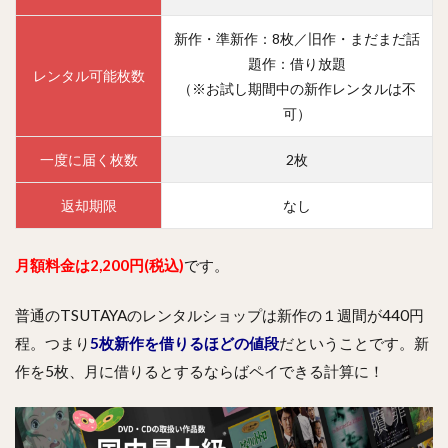
新作・準新作：8枚／旧作・まだまだ話
題作：借り放題
レンタル可能枚数
（※お試し期間中の新作レンタルは不
可）
一度に届く枚数
2枚
返却期限
なし
月額料金は2,200円(税込)
です。
普通のTSUTAYAのレンタルショップは新作の１週間が440円
程。つまり
5枚新作を借りるほどの値段
だということです。新
作を5枚、月に借りるとするならばペイできる計算に！