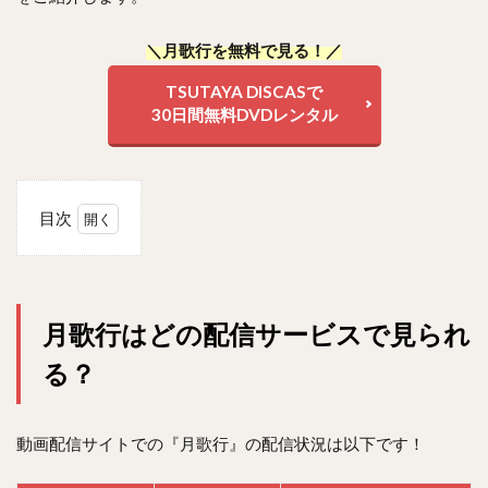
＼月歌行を無料で見る！／
TSUTAYA DISCASで
30日間無料DVDレンタル
目次
1
月歌
行は
どの
月歌行はどの配信サービスで見られ
配信
サー
る？
ビス
で見
られ
る？
動画配信サイトでの『月歌行』の配信状況は以下です！
2