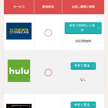
月歌
行の
サービス
配信状況
お試し期間と特典
あら
す
じ・
見ど
今すぐDVDレンタ
ころ
〇
ル
は？
30日間無料
3
TSUTAYA
DISCAS
で月歌行
の全話動
画DVDを
今すぐ見る
〇
無料視聴
3.1
なし
TSUTAYA
DISCAS
の特徴
4
今すぐ見る
キャ