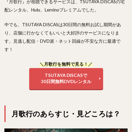
『月歌行』が視聴できるサービスは、TSUTAYA DISCASの宅
5.3
配レンタル、Hulu、Leminoプレミアムでした。
Step3-
支払方
中でも、TSUTAYA DISCASは30日間の無料お試し期間があ
法を選
択
り、店舗に行かなくてもいいと大好評のサービスになりま
5.4
す。見逃し配信・DVD派・ネット回線が不安な方に最適で
Step3-
す！
登録完
了
＼月歌行を無料で見る！／
5.5
解約
TSUTAYA DISCASで
方法
30日間無料DVDレンタル
6
ま
と
め
月歌行のあらすじ・見どころは？