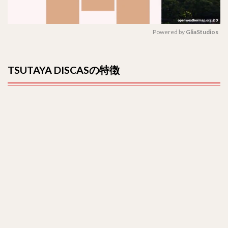
Powered by 
GliaStudios
M
u
TSUTAYA DISCASの特徴
t
e