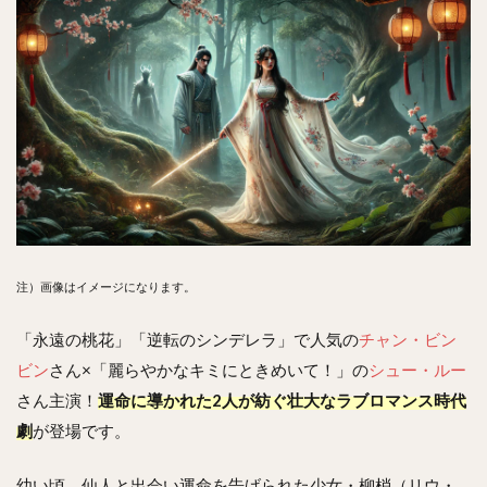
注）画像はイメージになります。
「永遠の桃花」「逆転のシンデレラ」で人気の
チャン・ビン
ビン
さん×「麗らやかなキミにときめいて！」の
シュー・ルー
さん主演！
運命に導かれた2人が紡ぐ壮大なラブロマンス時代
劇
が登場です。
幼い頃、仙人と出会い運命を告げられた少女・柳梢（リウ・