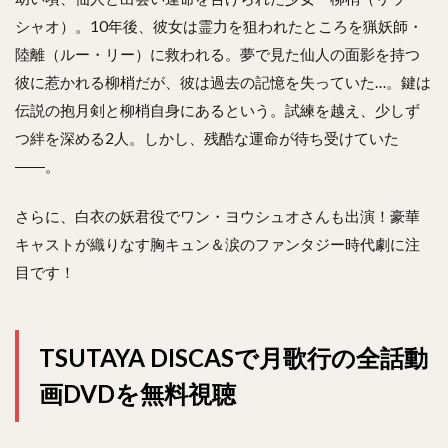
シャオ）。10年後、彼女は霊力を狙われたところを猟妖師・
陸離（ルー・リー）に救われる。夢で見た仙人の面影を持つ
彼に惹かれる柳梢だが、彼は過去の記憶を失っていた…。鍵は
伝説の抱月剣と柳梢自身にあるという。試練を越え、少しず
つ絆を深める2人。しかし、残酷な運命が待ち受けていた
――。
さらに、白衣の妖君役でワン・ヨウシュオさんも出演！豪華
キャストが織りなす胸キュン＆涙のファンタジー時代劇に注
目です！
TSUTAYA DISCASで月歌行の全話動
画DVDを無料視聴