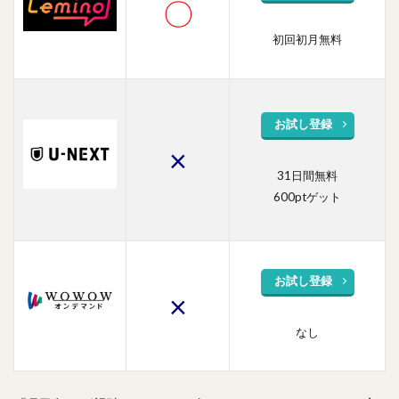
〇
ス
ト・
初回初月無料
出演
者
は？
5
お試し登録
TSUTAYA
DISCAS
×
の登録・
解約方法
31日間無料
600ptゲット
5.1
Step1-
公式サ
イトを
クリッ
お試し登録
ク
×
5.2
なし
Step2-
登録情
報を入
力