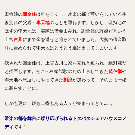
田舎娘の
謝全佳
は母を亡くし、常楽の都で商いをしている生
き別れの父親・
李天地
のもとを尋ねます。しかし、金持ちの
はずの李天地は、実際は借金まみれ。謝全佳の許婚だという
上官
古川
にまで金を返せと迫られていました。大勢の借金取
りに責められて李天地はとうとう逃げ出してしまいます。
残された謝全佳は、上官古川に家を売れと迫られ、絶対嫌だ
と拒否します。そこへ科挙試験のため上京してきた
范仲挙
や
李天地へ恩返しにやってきた
劉浪
が加わって、そのまま一緒
に暮らすことに。
しかも更に一癖も二癖もある人々が集まってきて……。
常楽の都を舞台に繰り広げられるドタバタシェアハウスコメ
ディ
です！