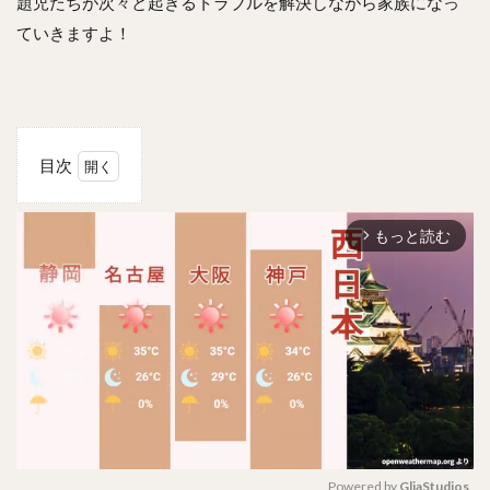
題児たちが次々と起きるトラブルを解決しながら家族になっ
ていきますよ！
目次
1
笑門来
もっと読む
福～イ
arrow_forward_ios
ケメン
同居人
は私の
フィア
ン
セ！？
～のあ
らすじ
は？
2
感想
Powered by 
GliaStudios