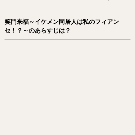
は？
M
3
u
笑門来福～イケメン同居人は私のフィアン
原題
t
は？
セ！？～のあらすじは？
e
全何
話？
4
キャ
スト
は？
5
相関
図
は？
6
最終
回や
ネタ
バレ
は？