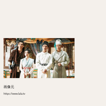
7
ま
と
め
画像元
https://www.lala.tv