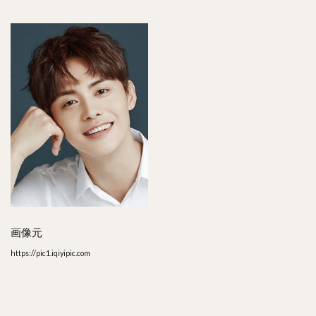
画像元
https://pic1.iqiyipic.com