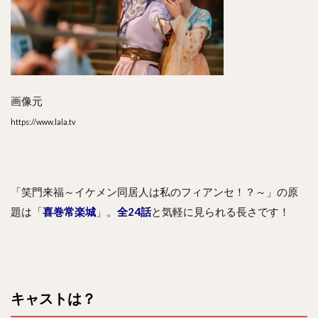
画像元
https://www.lala.tv
「笑門来福～イケメン同居人は私のフィアンセ！？～」の原
題は「
喜巻常楽城
」。
全24話
と気軽に見られる長さです！
キャストは？