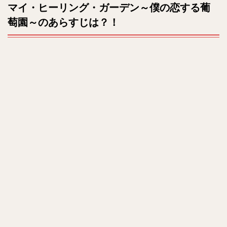
マイ・ヒーリング・ガーデン～僕の恋する葡
原題
t
は？
萄園～のあらすじは？！
e
全何
話？
4
キャ
スト
は？
5
相関
図
は？
6
最終
回や
ネタ
バレ
は？
7
ま