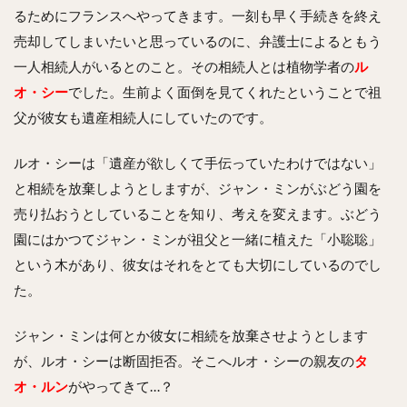
るためにフランスへやってきます。一刻も早く手続きを終え
売却してしまいたいと思っているのに、弁護士によるともう
一人相続人がいるとのこと。その相続人とは植物学者の
ル
オ・シー
でした。生前よく面倒を見てくれたということで祖
父が彼女も遺産相続人にしていたのです。
ルオ・シーは「遺産が欲しくて手伝っていたわけではない」
と相続を放棄しようとしますが、ジャン・ミンがぶどう園を
売り払おうとしていることを知り、考えを変えます。ぶどう
園にはかつてジャン・ミンが祖父と一緒に植えた「小聡聡」
という木があり、彼女はそれをとても大切にしているのでし
た。
ジャン・ミンは何とか彼女に相続を放棄させようとします
が、ルオ・シーは断固拒否。そこへルオ・シーの親友の
タ
オ・ルン
がやってきて…？