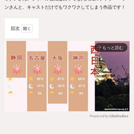
ンさんと、キャストだけでもワクワクしてしまう作品です！
目次
1
マイ・
もっと読む
ヒーリ
arrow_forward_ios
ング・
ガーデ
ン～僕
の恋す
る葡萄
園～の
あらす
じ
は？！
2
感想
Powered by 
GliaStudios
は？
M
3
u