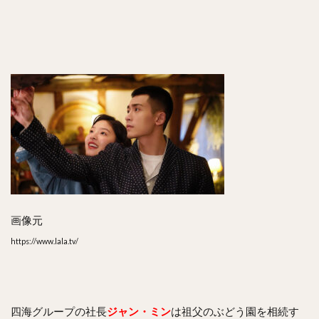
と
め
画像元
https://www.lala.tv/
四海グループの社長
ジャン・ミン
は祖父のぶどう園を相続す