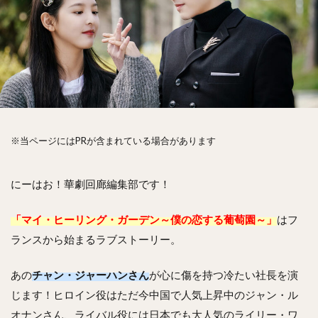
※当ページにはPRが含まれている場合があります
にーはお！華劇回廊編集部です！
「マイ・ヒーリング・ガーデン～僕の恋する葡萄園～」
はフ
ランスから始まるラブストーリー。
あの
チャン・ジャーハンさ
ん
が心に傷を持つ冷たい社長を演
じます！ヒロイン役はただ今中国で人気上昇中のジャン・ル
オナンさん、ライバル役には日本でも大人気のライリー・ワ