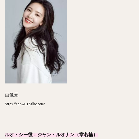
画像元
https://renwu.rbaike.com/
ルオ・シー役：ジャン・ルオナン（章若楠）