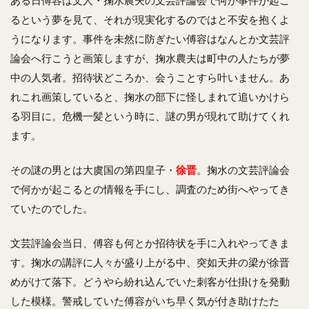
るという夢を見て、それが現実化するのではと不安を抱くよ
うになります。事件を未然に防ぎたい傅容はなんとか文芸評
論会へ行こうと画策しますが、掬水農夫は町中の人たちが夢
中の人気者。招待状どころか、会うことすら叶いません。あ
れこれ画策していると、掬水の部下に怪しまれて追いかけら
る羽目に。危機一髪という時に、謎の男が現れて助けてくれ
ます。
その謎の男とは大虞国の第四皇子・
徐晋
。掬水の文芸評論会
で何かが起こるとの情報を手にし、調査のため街へやってき
ていたのでした。
文芸評論会当日、傅容も何とか招待状を手に入れやってきま
す。掬水の講評に人々が盛り上がる中、突如天井の梁が徐晋
めがけて落下。どうやら紛れ込んでいた刺客が仕掛けを発動
した模様。警戒していた傅容がいち早く気が付き助けたた