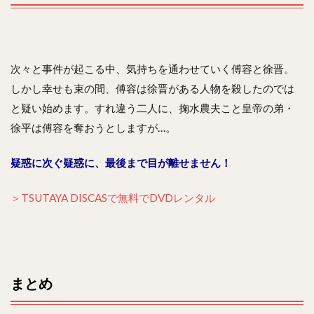
次々と事件が起こる中、気持ちを通わせていく傅容と徐晋。
しかし幸せも束の間、傅容は徐晋がある人物を殺したのでは
と疑い始めます。すれ違う二人に、掬水農夫こと皇帝の弟・
徐平は傅容を奪おうとしますが…。
疑惑に次ぐ疑惑に、最後まで目が離せません！
＞TSUTAYA DISCASで無料でDVDレンタル
まとめ