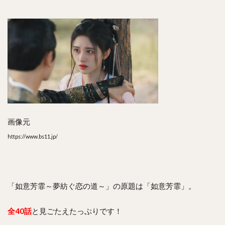
画像元
https://www.bs11.jp/
「如意芳霏～夢紡ぐ恋の道～」の原題は「如意芳霏」。
全40話
と見ごたえたっぷりです！