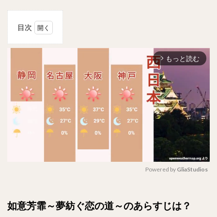
目次
1
如意
もっと読む
芳霏
arrow_forward_ios
～夢
紡ぐ
恋の
道～
のあ
らす
じ
は？
2
感想
は？
Powered by 
GliaStudios
3
M
原題
u
如意芳霏～夢紡ぐ恋の道～のあらすじは？
は？
t
全何