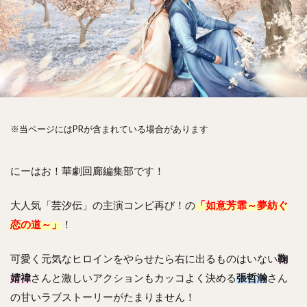
※当ページにはPRが含まれている場合があります
にーはお！華劇回廊編集部です！
大人気「芸汐伝」の主演コンビ再び！の
「如意芳霏～夢紡ぐ
恋の道～」
！
可愛く元気なヒロインをやらせたら右に出るものはいない
鞠
婧禕
さんと激しいアクションもカッコよく決める
張哲瀚
さん
の甘いラブストーリーがたまりません！