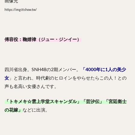
画像元
https://img.ttshow.tw/
傅容役：鞠婧禕（ジュー・ジンイー）
四川省出身。SNH48の2期メンバー。
「4000年に1人の美少
女
」と言われ、時代劇のヒロインをやらせたらこの人！との
声も名高い女優さんです。
「トキメキ☆雲上学堂スキャンダル」「芸汐伝」「宮廷衛士
の花嫁」
などに出演。