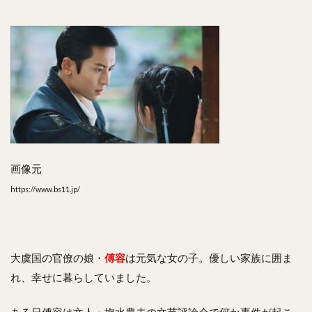
開
は？
ネタ
バレ
あ
り！
8
ま
と
め
画像元
https://www.bs11.jp/
大虞国の官僚の娘・
傅容
は元気な女の子。優しい家族に囲ま
れ、幸せに暮らしていました。
ある日傅容は文人・掬水農夫の文芸評論会で何か事件が起こ