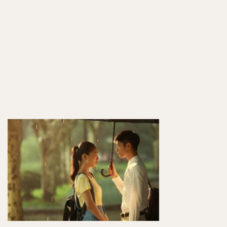
リアル
な評判
は？
「億」
単位で
再生さ
れた伝
説のド
ラマ！
7
制作
の裏
話・
こだ
わ
り：
なぜ
「大
学生
時
代」
の役
者が