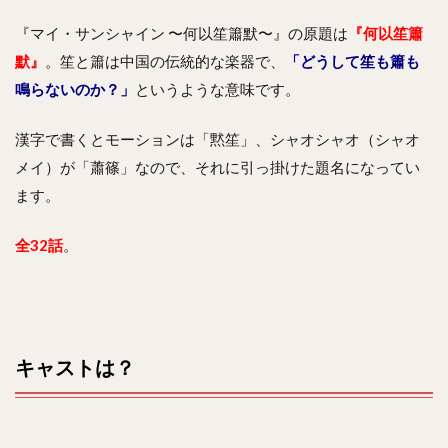
『マイ・サンシャイン 〜何以笙簫默〜』の原題は
『何以笙簫
默』
。笙と簫は中国の伝統的な楽器で、
「どうして笙も簫も
鳴らないのか？」
というような意味です。
漢字で書くとモーションは「黙笙」、シャオシャオ（シャオ
メイ）が「蕭篠」なので、それに引っ掛けた題名になってい
ます。
全32話
。
キャストは？