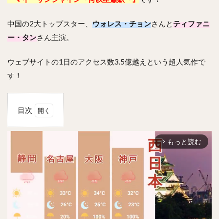
中国の2大トップスター、
ウォレス・チョン
さんと
ティファニ
ー・タン
さん主演。
ウェブサイトの1日のアクセス数3.5億越えという超人気作で
す！
目次
1
マイ・
もっと読む
サンシ
arrow_forward_ios
ャイ
ン〜何
以笙簫
默〜の
あらす
じ
は！？