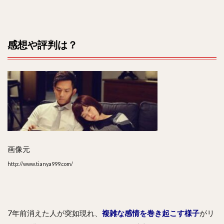
感想や評判は？
画像元
http://www.tianya999.com/
7年前消えた人が突如現れ、
複雑な感情を巻き起こす様子
がリ