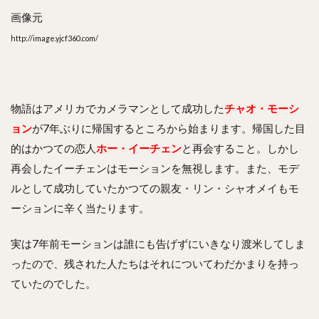
違う
画像元
の？
http://image.yjcf360.com/
8
最終
回ネ
タバ
レ！
物語はアメリカでカメラマンとして成功した
チャオ・モーシ
ョン
が7年ぶりに帰国するところから始まります。帰国した目
9
ま
的はかつての恋人
ホー・イーチェン
と再会すること。しかし
と
再会したイーチェンはモーションを無視します。また、モデ
め
ルとして成功していたかつての親友・リン・シャオメイもモ
ーションに辛く当たります。
実は7年前モーションは誰にも告げずにいきなり渡米してしま
ったので、残された人たちはそれについてわだかまりを持っ
ていたのでした。