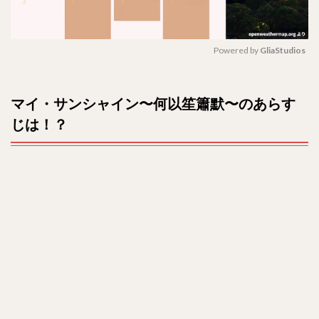
2
原題
は？
全何
Powered by 
GliaStudios
話？
M
3
u
マイ・サンシャイン〜何以笙簫默〜のあらす
キャ
t
スト
じは！？
e
は？
4
相関
図
は？
5
感想
や評
判
は？
6
現地の