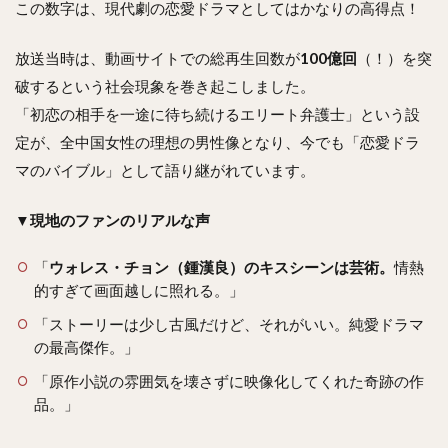
この数字は、現代劇の恋愛ドラマとしてはかなりの高得点！
放送当時は、動画サイトでの総再生回数が
100億回
（！）を突
破するという社会現象を巻き起こしました。
「初恋の相手を一途に待ち続けるエリート弁護士」という設
定が、全中国女性の理想の男性像となり、今でも「恋愛ドラ
マのバイブル」として語り継がれています。
▼現地のファンのリアルな声
「
ウォレス・チョン（鍾漢良）のキスシーンは芸術。
情熱
的すぎて画面越しに照れる。」
「ストーリーは少し古風だけど、それがいい。純愛ドラマ
の最高傑作。」
「原作小説の雰囲気を壊さずに映像化してくれた奇跡の作
品。」