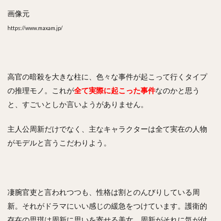
画像元
https://www.maxam.jp/
高官の暗殺を大きな柱に、色々な事件が起こって行くタイプ
の推理モノ。これが
全て実際に起こった事件
なのかと思う
と、すごいとしか言いようがありません。
主人公周新だけでなく、主なキャラクターは全て実在の人物
がモデルと言うこだわりよう。
凄腕官吏と言われつつも、性格は割とのんびりしている周
新。それがドラマにいい感じの緩急をつけています。護衛的
存在の思琪は周新に思いを寄せる美女。周新がそれに気が付