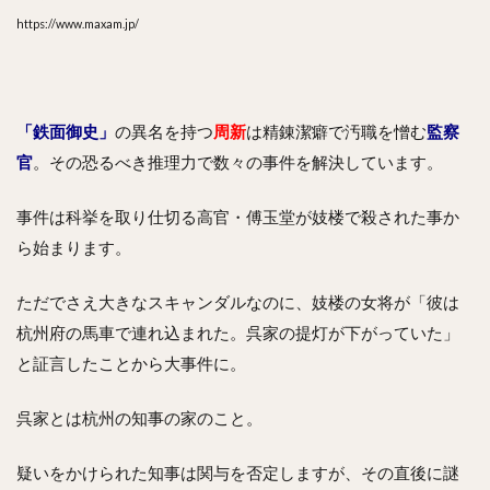
https://www.maxam.jp/
「鉄面御史」
の異名を持つ
周新
は精錬潔癖で汚職を憎む
監察
官
。その恐るべき推理力で数々の事件を解決しています。
事件は科挙を取り仕切る高官・傅玉堂が妓楼で殺された事か
ら始まります。
ただでさえ大きなスキャンダルなのに、妓楼の女将が「彼は
杭州府の馬車で連れ込まれた。呉家の提灯が下がっていた」
と証言したことから大事件に。
呉家とは杭州の知事の家のこと。
疑いをかけられた知事は関与を否定しますが、その直後に謎