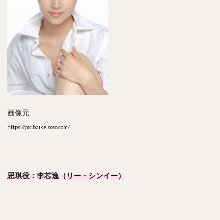
画像元
https://pic.baike.soso.com/
思琪役：李芯逸（リー・シンイー）