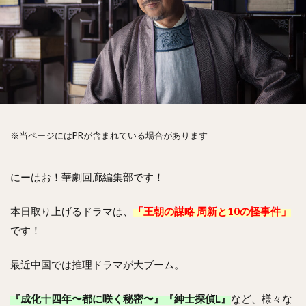
※当ページにはPRが含まれている場合があります
にーはお！華劇回廊編集部です！
本日取り上げるドラマは、
「王朝の謀略 周新と10の怪事件」
です！
最近中国では推理ドラマが大ブーム。
『成化十四年〜都に咲く秘密〜』『紳士探偵L』
など、様々な