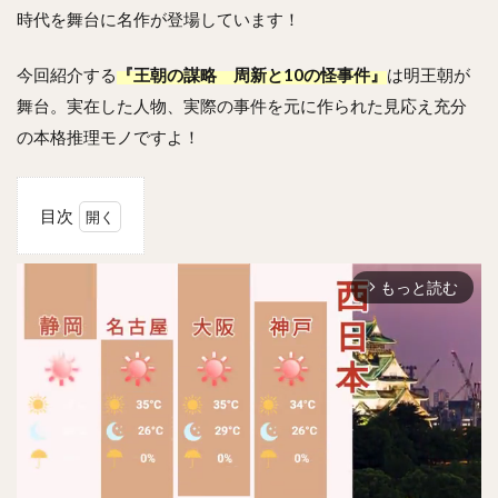
時代を舞台に名作が登場しています！
今回紹介する
『王朝の謀略 周新と10の怪事件』
は明王朝が
舞台。実在した人物、実際の事件を元に作られた見応え充分
の本格推理モノですよ！
目次
1
王朝の
もっと読む
謀略
arrow_forward_ios
周新と
10の
怪事件
のあら
すじ
は？！
2
原題