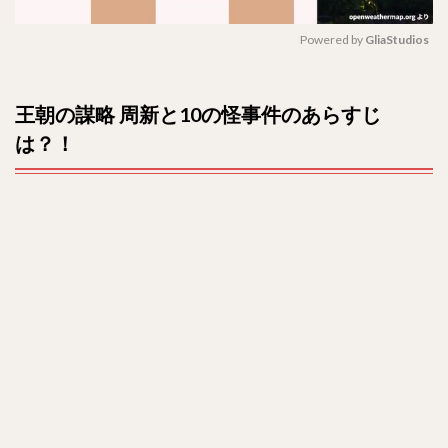
は？
全何
話？
Powered by 
GliaStudios
3
M
主題
u
王朝の謀略 周新と10の怪事件のあらすじ
歌
t
は？
は？！
e
4
キャ
スト
(出
演
者)
は？
5
相関
図
は？
6
感想や