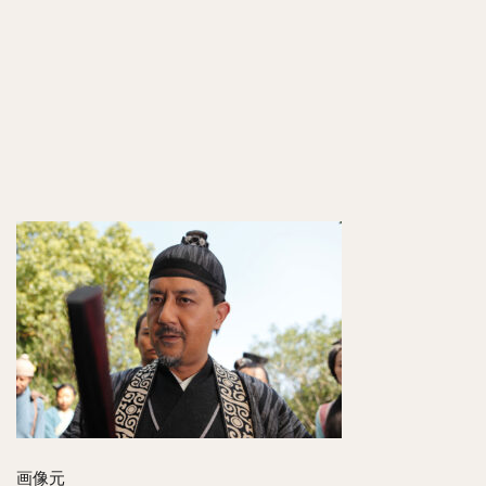
評判
は？全
てモデ
ルがい
る？！
7
口コ
ミや
評判
も！
8
最終
回ネ
タバ
レ！
9
ま
と
め
画像元