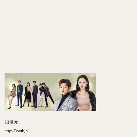
6
ま
と
め
画像元
https://soouk.jp/