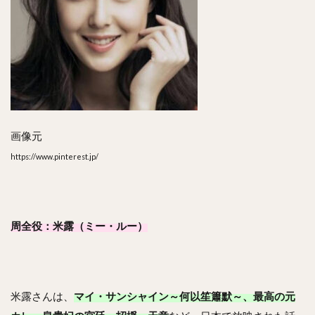
画像元
https://www.pinterest.jp/
周全役：米露（ミー・ルー）
米露さんは、
マイ・サンシャイン～何以笙簫默～、最高の元