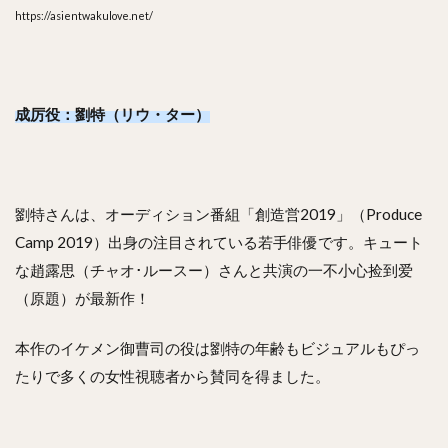
https://asientwakulove.net/
成厉役：劉特（リウ・ター）
劉特さんは、オーディション番組「創造営2019」（Produce
Camp 2019）出身の注目されている若手俳優です。キュート
な趙露思（チャオ･ルースー）さんと共演の一不小心捡到爱
（原題）が最新作！
本作のイケメン御曹司の役は劉特の年齢もビジュアルもぴっ
たりで多くの女性視聴者から賛同を得ました。