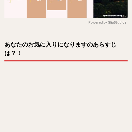
原題
は？
全何
話？
Powered by 
GliaStudios
3
M
キャ
u
あなたのお気に入りになりますのあらすじ
スト
t
(出
は？！
e
演
者)
は？
4
相関図
は？！
5
最終
回ネ
タバ
レ
は？