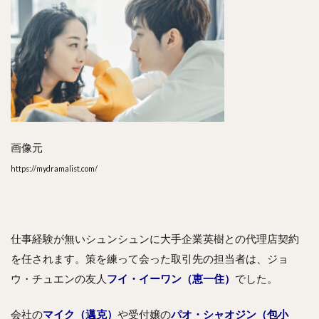
画像元
https://mydramalist.com/
仕事経験が無いシュンシュンに大手企業英樹との代理店契約
を任されます。策を練って会った取引先の担当者は、ジョ
ウ・チュエンの友人
フイ・イーワン（恵一住）
でした。
会社の
マイク（邁克）
や受付嬢の
パオ・シャオジン（包小