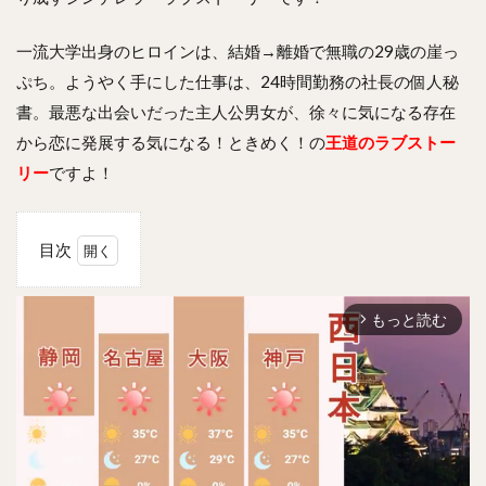
一流大学出身のヒロインは、結婚→離婚で無職の29歳の崖っ
ぷち。ようやく手にした仕事は、24時間勤務の社長の個人秘
書。最悪な出会いだった主人公男女が、徐々に気になる存在
から恋に発展する気になる！ときめく！の
王道のラブストー
リー
ですよ！
目次
1
あなた
もっと読む
のお気
arrow_forward_ios
に入り
になり
ますの
あらす
じ
は？！
2