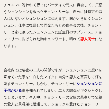
チュエンに誘われて行ったパーティで元夫に再会して、戸惑
うシュンシュンを救ったチョン・リーは、自分には特定の恋
人はいないとシュンシュンに伝えます。胸がときめくシュン
シュン。仕事に復帰して同僚たちとの食事会の後、チョン・
リーと家に戻ったシュンシュンに誕生日のサプライズ。チョ
ン・リーに告げられた胸キュンワード、晴れて
恋人同士
にな
ります。
会社内では秘密の二人の関係ですが、シュンシュンに想いを
寄せていた事を告白したマイクに自分の恋人と宣言して釘を
刺すチョン・リー。しかし、チョン・リーに
シュンシュンに
子供がいる
事を知られてしまい、二人の関係がギクシャクし
てしまいます。そん中、チョン・リーの父親の墓参りで父親
の愛人と異母弟に遭遇して、ショックを受けたチョン・リー