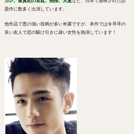
カレ、皇貴妃の宮廷、招揺、天意
など、日本で放映された話
題作に数多く出演しています。
他作品で悪の強い役柄が多い米露ですが、本作では令寻寻の
良い友人で恋の駆け引きに疎い女性を熱演しています！