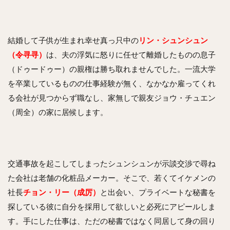
結婚して子供が生まれ幸せ真っ只中の
リン・シュンシュン
（令寻寻）
は、夫の浮気に怒りに任せて離婚したものの息子
（ドゥードゥー）の親権は勝ち取れませんでした。一流大学
を卒業しているものの仕事経験が無く、なかなか雇ってくれ
る会社が見つからず職なし、家無しで親友ジョウ・チュエン
（周全）の家に居候します。
交通事故を起こしてしまったシュンシュンが示談交渉で尋ね
た会社は老舗の化粧品メーカー。そこで、若くてイケメンの
社長
チョン・リー（成厉）
と出会い、プライベートな秘書を
探している彼に自分を採用して欲しいと必死にアピールしま
す。手にした仕事は、ただの秘書ではなく同居して身の回り