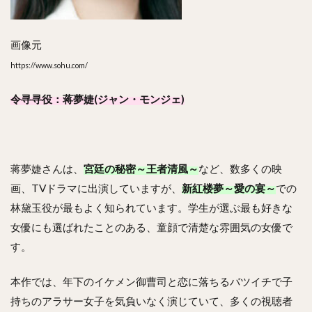
画像元
https://www.sohu.com/
令寻寻役：蒋夢婕(ジャン・モンジェ)
蒋夢婕さんは、
宮廷の秘密～王者清風～
など、数多くの映
画、TVドラマに出演していますが、
新紅楼夢～愛の宴～
での
林黛玉役が最もよく知られています。学生が選ぶ最も好きな
女優にも選ばれたことのある、童顔で清楚な雰囲気の女優で
す。
本作では、年下のイケメン御曹司と恋に落ちるバツイチで子
持ちのアラサー女子を気負いなく演じていて、多くの視聴者