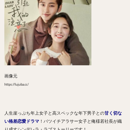
画像元
https://lujuba.cc/
人生崖っぷち年上女子と高スペックな年下男子との
甘く切な
い格差恋愛ドラマ
！バツイチアラサー女子と俺様若社長が織
り成すシンデレラ・ラブストーリーです！