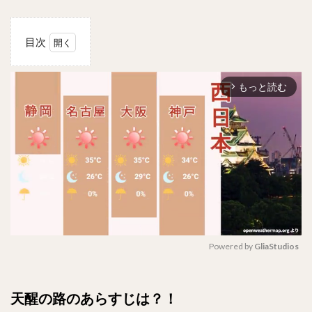
目次
1
天醒の
もっと読む
路のあ
arrow_forward_ios
らすじ
は？！
2
原題
は？
全何
話？
3
主題歌
は？！
Powered by 
GliaStudios
4
M
キャ
u
天醒の路のあらすじは？！
スト
t
(出