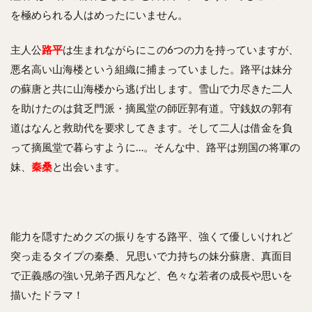
を極められる人はめったにいません。
主人公
路平
は生まれながらにこの6つの力を持っていますが、
悪名高い山海楼という組織に捕まっていました。路平は妹分
の蘇唐と共に山海楼から逃げ出します。雪山で力尽きた二人
を助けたのは貧乏門派・摘風堂の師匠郭有道。守銭奴の郭有
道はなんと救助代を要求してきます。そして二人は借金を負
って摘風堂で暮らすように…。そんな中、路平は朔国の将軍の
妹、
秦桑
と出会います。
能力を隠すためクズの振りをする路平、強くて優しいけれど
突っ走るタイプの秦桑、兄思いで力持ちの妹分蘇唐、真面目
で正義感の強い兄弟子西凡など、色々な若者の成長や思いを
描いたドラマ！