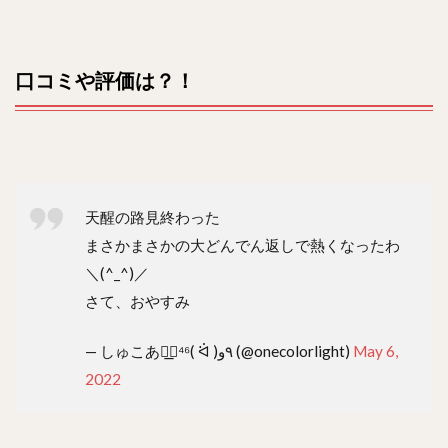
口コミや評価は？！
天醒の路見終わった
まさかまさかの大どんでん返しで熱くなったわ
＼(^_^)／
さて、おやすみ
— しゅこあ◢͟￨⁴⁶( ᐛ )٩و (@onecolorlight)
May 6,
2022