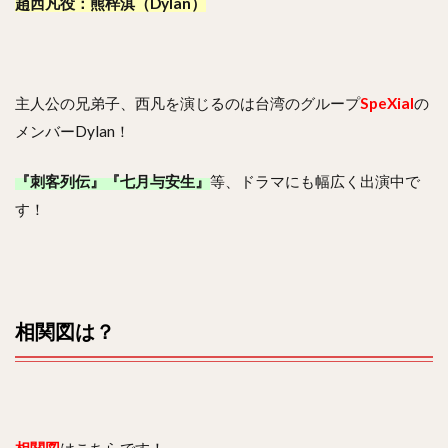
趙西凡役：熊梓淇（Dylan）
主人公の兄弟子、西凡を演じるのは台湾のグループ
SpeXial
の
メンバーDylan！
『刺客列伝』『七月与安生』
等、ドラマにも幅広く出演中で
す！
相関図は？
相関図
はこちらです！