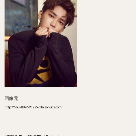
画像元
http://5b0988e595225.cdn.sohucs.com/