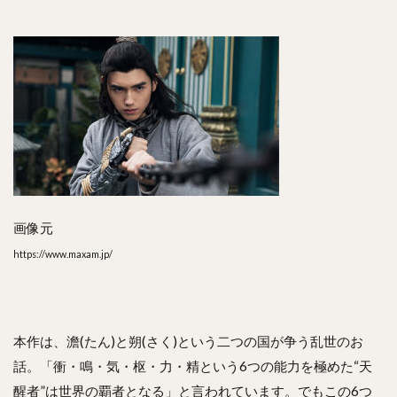
は？
9
ま
と
め
画像元
https://www.maxam.jp/
本作は、澹(たん)と朔(さく)という二つの国が争う乱世のお
話。「衝・鳴・気・枢・力・精という6つの能力を極めた“天
醒者”は世界の覇者となる」と言われています。でもこの6つ