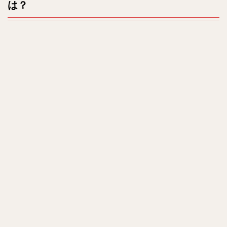
は？
e
キャ
スト
(出
演
者)
は？
4
相関図
は！？
5
最終
回ネ
タバ
レ
は？
6
ま
と
め