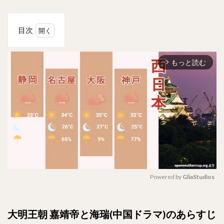
目次
1
大明
もっと読む
王朝
arrow_forward_ios
嘉靖
帝と
海瑞
(中
国ド
ラ
マ)
のあ
らす
じ
は？
Powered by 
GliaStudios
2
原題
M
は？！
u
大明王朝 嘉靖帝と海瑞(中国ドラマ)のあらすじ
t
3