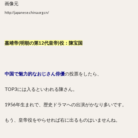
画像元
http://japanese.china.org.cn/
嘉靖帝(明朝の第12代皇帝)役：陳宝国
中国で魅力的なおじさん俳優
の投票をしたら、
TOP3には入るといわれる陳さん。
1956年生まれで、歴史ドラマへの出演がかなり多いです。
もう、皇帝役をやらせれば右に出るものはいませんね。