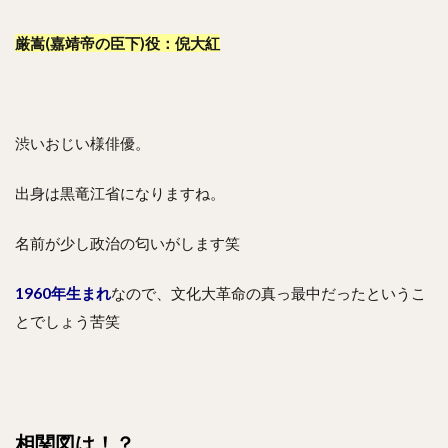
厳嵩(嘉靖帝の臣下)役：倪大紅
渋いおじい様俳優。
出身は黒竜江省になりますね。
名前が少し政治の匂いがします笑
1960年生まれ
なので、文化大革命の真っ最中だったというこ
とでしょう苦笑
相関図は！？