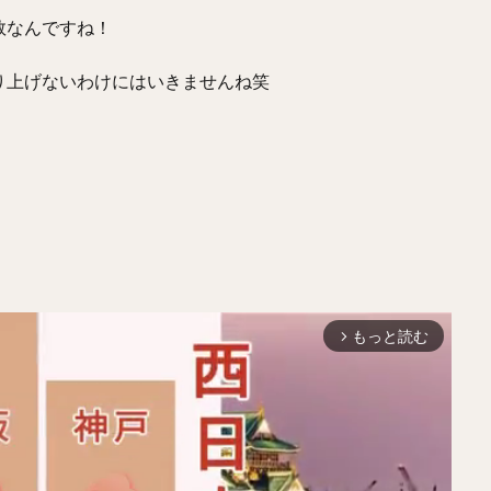
数なんですね！
り上げないわけにはいきませんね笑
もっと読む
arrow_forward_ios