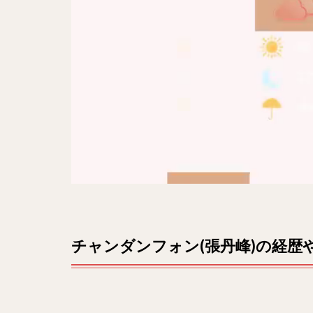
は？！
2
ドラ
マ出
演作
品
は？
3
結
婚や妻
や子供
は！？
4
ま
と
チャンダンフォン(張丹峰)の経歴
め