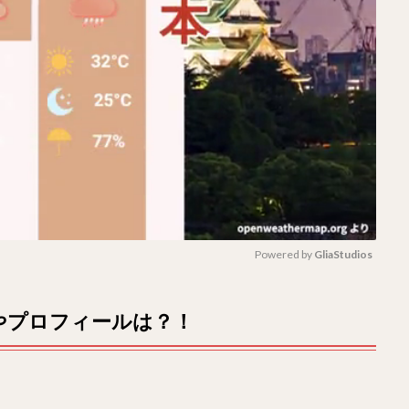
Powered by 
GliaStudios
M
やプロフィールは？！
u
t
e