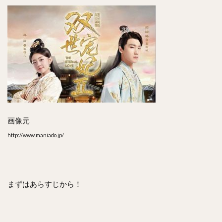
につ
いて
も！
8
ま
と
め
画像元
http://www.maniado.jp/
まずはあらすじから！