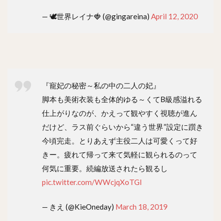
— 🕊️世界レイナ🍓 (@gingareina)
April 12, 2020
『寵妃の秘密～私の中の二人の妃』
脚本も美術衣装も全体的ゆる～くてB級感溢れる
仕上がりなのが、かえって観やすく視聴が進ん
だけど、ラス前ぐらいから“違う世界”設定に躓き
今頃完走。とりあえず主役二人は可愛くって好
きー。疲れて帰って来て気軽に観られるのって
何気に重要。続編放送されたら観るし
pic.twitter.com/WWcjqXoTGI
— きえ (@KieOneday)
March 18, 2019