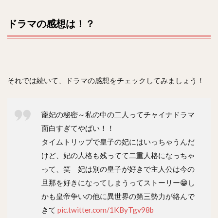
ドラマの感想は！？
それでは続いて、ドラマの感想をチェックしてみましょう！
寵妃の秘密～私の中の二人ってチャイナドラマ
面白すぎてやばい！！
タイムトリップで皇子の妃にはいっちゃうんだ
けど、妃の人格も残ってて二重人格になっちゃ
って、笑 妃は別の皇子が好きで主人公は今の
旦那を好きになってしまうってストーリー😁し
かも皇帝争いの他に異世界の第三勢力が絡んで
きて
pic.twitter.com/1KByTgv98b