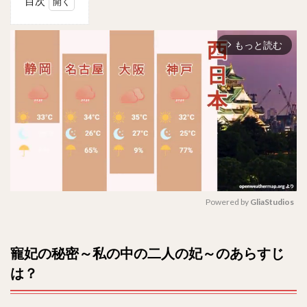
目次
1
寵妃
もっと読む
の秘
arrow_forward_ios
密～
私の
中の
二人
の妃
～の
あら
すじ
は？
2
原題
Powered by 
GliaStudios
は？
M
3
u
寵妃の秘密～私の中の二人の妃～のあらすじ
全何
t
話？
は？
e
4
キャ